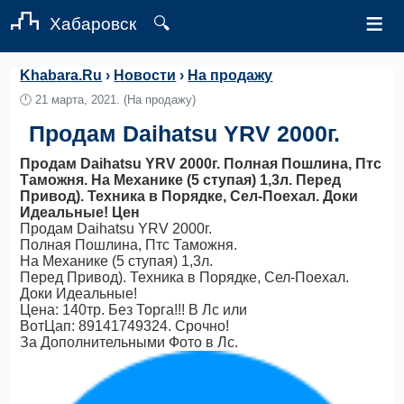
≡
Хабаровск
🔍
Khabara.Ru
›
Новости
›
На продажу
🕛
21 марта, 2021.
(На продажу)
Продам Daihatsu YRV 2000г.
Продам Daihatsu YRV 2000г. Полная Пошлина, Птс
Таможня. На Механике (5 ступая) 1,3л. Перед
Привод). Техника в Порядке, Сел-Поехал. Доки
Идеальные! Цен
Продам Daihatsu YRV 2000г.
Полная Пошлина, Птс Таможня.
На Механике (5 ступая) 1,3л.
Перед Привод). Техника в Порядке, Сел-Поехал.
Доки Идеальные!
Цена: 140тр. Без Торга!!! В Лс или
ВотЦап: 89141749324. Срочно!
За Дополнительными Фото в Лс.