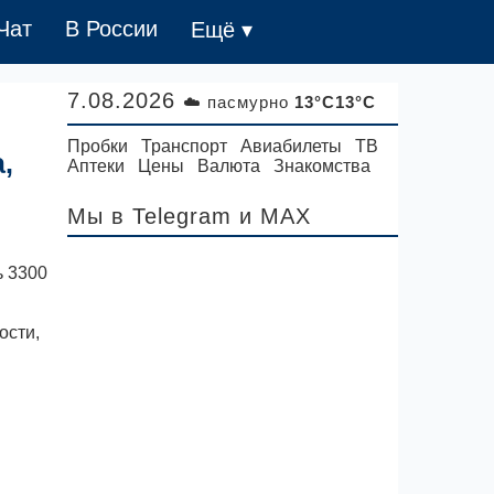
Чат
В России
Ещё ▾
7.08.2026
☁️ пасмурно
13°C13°C
Пробки
Транспорт
Авиабилеты
ТВ
,
Аптеки
Цены
Валюта
Знакомства
Мы в Telegram
и MAX
ь 3300
ости,