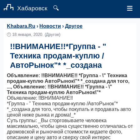
≡
Хабаровск
🔍
Khabara.Ru
›
Новости
›
Другое
🕛
18 января, 2020.
(Другое)
!!ВНИМАНИЕ!!*Группа - "
Техника продам-куплю /
АвтоРынок"* *_создана
Объявление: !!ВНИМАНИЕ!! *Группа - \" Техника
продам-куплю АвтоРынок\"* *_создана для того,
..., Объявление: !!ВНИМАНИЕ!! *Группа - \"
Техника продам-куплю АвтоРынок\"*
Объявление: !!ВНИМАНИЕ!!
*Группа - " Техника продам-куплю /АвтоРынок"*
*_создана для того, чтобы покупать и продавать авто
ценой ниже рынка и дрома!_*
Суть группы: _Вы сторговываете человека
максимально, чтобы цена существенно отличалась от
дромовской и рыночной стоимости кидаете фото,
описание и цену авто и сверху свой интерес