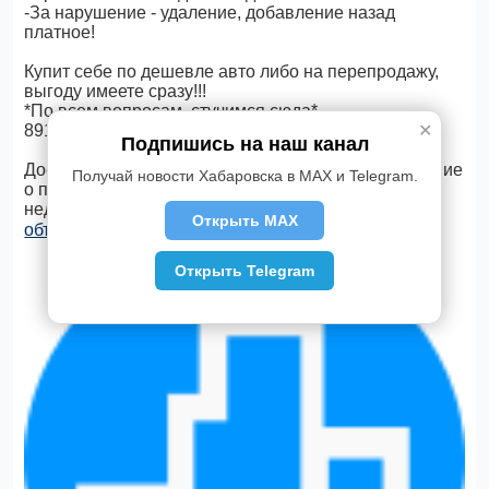
-За нарушение - удаление, добавление назад
платное!
Купит себе по дешевле авто либо на перепродажу,
выгоду имеете сразу!!!
*По всем вопросам, стучимся сюда*
✕
89142117666
Подпишись на наш канал
Доска объявлений в Хабаровске - подать объявление
Получай новости Хабаровска в MAX и Telegram.
о продаже товаров, услуг, квартир и другой
недвижимости, бесплатно. Просто
отправь
Открыть MAX
объявление через ✆ Telegram
Открыть Telegram