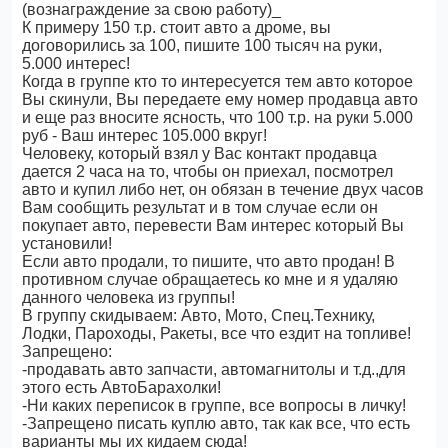
(вознаграждение за свою работу)_
К примеру 150 т.р. стоит авто а дроме, вы
договорились за 100, пишите 100 тысяч на руки,
5.000 интерес!
Когда в группе кто то интересуется тем авто которое
Вы скинули, Вы передаете ему номер продавца авто
и еще раз вносите ясность, что 100 т.р. на руки 5.000
руб - Ваш интерес 105.000 вкруг!
Человеку, который взял у Вас контакт продавца
дается 2 часа на то, чтобы он приехал, посмотрел
авто и купил либо нет, он обязан в течение двух часов
Вам сообщить результат и в том случае если он
покупает авто, перевести Вам интерес который Вы
установили!
Если авто продали, то пишите, что авто продан! В
противном случае обращаетесь ко мне и я удаляю
данного человека из группы!
В группу скидываем: Авто, Мото, Спец.Технику,
Лодки, Пароходы, Ракеты, все что ездит на топливе!
Запрещено:
-продавать авто запчасти, автомагнитолы и т.д.,для
этого есть АвтоБарахолки!
-Ни каких переписок в группе, все вопросы в личку!
-Запрещено писать куплю авто, так как все, что есть
варианты мы их кидаем сюда!