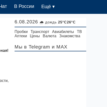
Чат
В России
Ещё ▾
6.08.2026
🌧 дождь
25°C26°C
Пробки
Транспорт
Авиабилеты
ТВ
Аптеки
Цены
Валюта
Знакомства
Мы в Telegram
и MAX
ная!
ости,