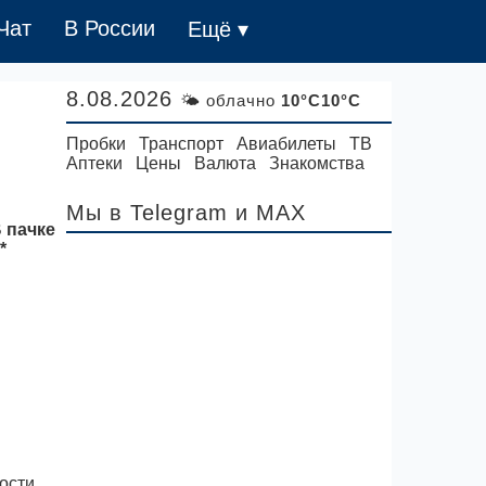
Чат
В России
Ещё ▾
8.08.2026
🌤 облачно
10°C10°C
Пробки
Транспорт
Авиабилеты
ТВ
Аптеки
Цены
Валюта
Знакомства
Мы в Telegram
и MAX
 пачке
*
ости,