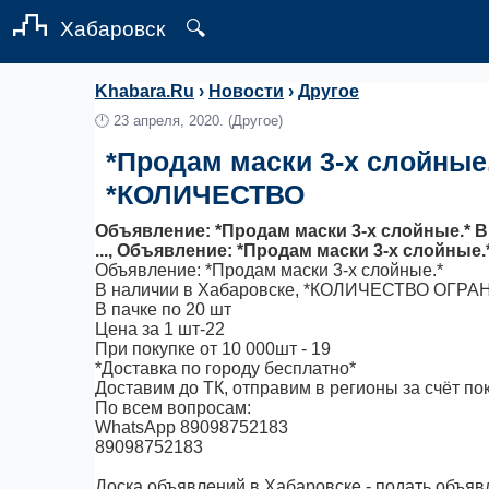
Хабаровск
🔍
Khabara.Ru
›
Новости
›
Другое
🕛
23 апреля, 2020.
(Другое)
*Продам маски 3-х слойные
*КОЛИЧЕСТВО
Объявление: *Продам маски 3-х слойные.*
..., Объявление: *Продам маски 3-х слойн
Объявление: *Продам маски 3-х слойные.*
В наличии в Хабаровске, *КОЛИЧЕСТВО ОГР
В пачке по 20 шт
Цена за 1 шт-22
При покупке от 10 000шт - 19
*Доставка по городу бесплатно*
Доставим до ТК, отправим в регионы за счёт по
По всем вопросам:
WhatsApp 89098752183
89098752183
Доска объявлений в Хабаровске - подать объявл