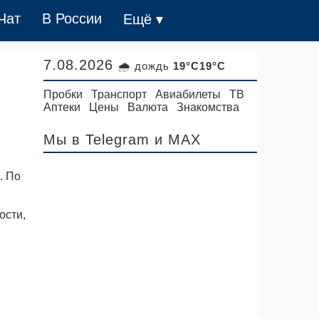
Чат
В России
Ещё ▾
7.08.2026
🌧 дождь
19°C19°C
Пробки
Транспорт
Авиабилеты
ТВ
Аптеки
Цены
Валюта
Знакомства
Мы в Telegram
и MAX
. По
ости,