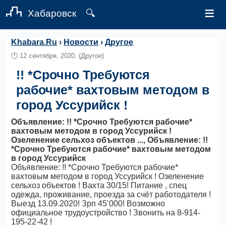
≡
Хабаровск
🔍
Khabara.Ru
›
Новости
›
Другое
🕛
12 сентября, 2020.
(Другое)
!! *Срочно Требуются
рабочие* вахтовым методом в
город Уссурийск !
Объявление: !! *Срочно Требуются рабочие*
вахтовым методом в город Уссурийск !
Озеленение сельхоз объектов ..., Объявление: !!
*Срочно Требуются рабочие* вахтовым методом
в город Уссурийск
Объявление: !! *Срочно Требуются рабочие*
вахтовым методом в город Уссурийск ! Озеленение
сельхоз объектов ! Вахта 30/15! Питание , спец
одежда, проживание, проезда за счёт работодателя !
Выезд 13.09.2020! Зрп 45’000! Возможно
официальное трудоустройство ! Звонить на 8-914-
195-22-42 !