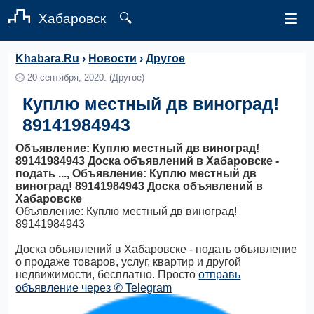
≡
Хабаровск
🔍
Khabara.Ru
›
Новости
›
Другое
🕛
20 сентября, 2020.
(Другое)
Куплю местный дв виноград!
89141984943
Объявление: Куплю местный дв виноград!
89141984943 Доска объявлений в Хабаровске -
подать ..., Объявление: Куплю местный дв
виноград! 89141984943 Доска объявлений в
Хабаровске
Объявление: Куплю местный дв виноград!
89141984943
Доска объявлений в Хабаровске - подать объявление
о продаже товаров, услуг, квартир и другой
недвижимости, бесплатно. Просто
отправь
объявление через ✆ Telegram