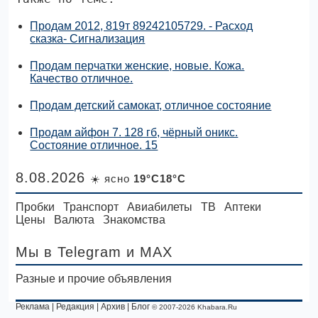
Продам 2012, 819т 89242105729. - Расход
сказка- Сигнализация
Продам перчатки женские, новые. Кожа.
Качество отличное.
Продам детский самокат, отличное состояние
Продам айфон 7. 128 гб, чёрный оникс.
Состояние отличное. 15
8.08.2026
☀️ ясно
19°C18°C
Пробки
Транспорт
Авиабилеты
ТВ
Аптеки
Цены
Валюта
Знакомства
Мы в Telegram
и MAX
Разные и прочие объявления
Реклама
|
Редакция
|
Архив
|
Блог
© 2007-2026 Khabara.Ru