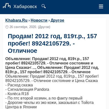
≡
Хабаровск
🔍
Khabara.Ru
›
Новости
›
Другое
🕛
26 сентября, 2020.
(Другое)
Продам! 2012 год, 819т.р., 157
пробег! 89242105729. -
Отличное
Объявление: Продам! 2012 год, 819т.р., 157
пробег! 89242105729. - Отличное состояние и
Цена Сказка< ..., Объявление: Продам! 2012 год,
819т.р., 157 пробег! 89242105729. - Отличное
Объявление: Продам! 2012 год, 819т.р., 157 пробег!
89242105729. - Отличное состояние и Цена Сказка
- Расход сказка
- Сигнализация Pandora
- Колёса R18
- По птс второй хозяин, а по факту первый
- Дорогие чехлы из эко кожи, заказывал с Тойота
Центра в Японии