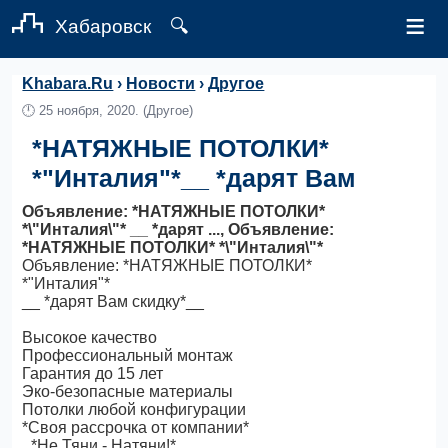
≡
Хабаровск
🔍
Khabara.Ru
›
Новости
›
Другое
🕛
25 ноября, 2020.
(Другое)
*НАТЯЖНЫЕ ПОТОЛКИ*
*"Инталия"*__ *дарят Вам
Объявление: *НАТЯЖНЫЕ ПОТОЛКИ*
*\"Инталия\"* __ *дарят ..., Объявление:
*НАТЯЖНЫЕ ПОТОЛКИ* *\"Инталия\"*
Объявление: *НАТЯЖНЫЕ ПОТОЛКИ*
*"Инталия"*
__ *дарят Вам скидку*__
Высокое качество
Профессиональный монтаж
Гарантия до 15 лет
Эко-безопасные материалы
Потолки любой конфигурации
*Своя рассрочка от компании*
_*Не Тяни - Натяни!*_