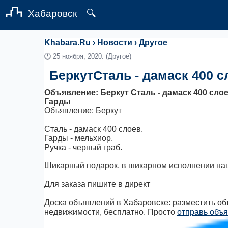
Хабаровск
🔍
Khabara.Ru
›
Новости
›
Другое
🕛
25 ноября, 2020.
(Другое)
БеркутСталь - дамаск 400 с
Объявление: Беркут Сталь - дамаск 400 слоев
Гарды
Объявление: Беркут
Сталь - дамаск 400 слоев.
Гарды - мельхиор.
Ручка - черный граб.
Шикарный подарок, в шикарном исполнении на
Для заказа пишите в директ
Доска объявлений в Хабаровске: разместить объ
недвижимости, бесплатно. Просто
отправь объя