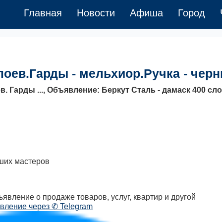
Главная
Новости
Афиша
Город
лоев.Гарды - мельхиор.Ручка - чер
. Гарды ..., Объявление: Беркут Сталь - дамаск 400 сло
ших мастеров
явление о продаже товаров, услуг, квартир и другой
вление через ✆ Telegram