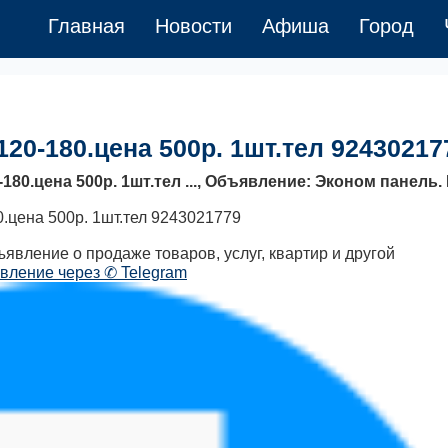
Главная
Новости
Афиша
Город
120-180.цена 500р. 1шт.тел 92430217
80.цена 500р. 1шт.тел ..., Объявление: Эконом панель. 
0.цена 500р. 1шт.тел 9243021779
явление о продаже товаров, услуг, квартир и другой
вление через ✆ Telegram