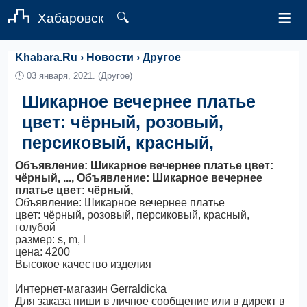
≡
Хабаровск
🔍
Khabara.Ru
›
Новости
›
Другое
🕛
03 января, 2021.
(Другое)
Шикарное вечернее платье
цвет: чёрный, розовый,
персиковый, красный,
Объявление: Шикарное вечернее платье цвет:
чёрный, ..., Объявление: Шикарное вечернее
платье цвет: чёрный,
Объявление: Шикарное вечернее платье
цвет: чёрный, розовый, персиковый, красный,
голубой
размер: s, m, l
цена: 4200
Высокое качество изделия
Интернет-магазин Gerraldicka
Для заказа пиши в личное сообщение или в директ в