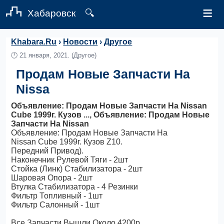
≡
Хабаровск
🔍
Khabara.Ru
›
Новости
›
Другое
🕛
21 января, 2021.
(Другое)
Продам Новые Запчасти На
Nissa
Объявление: Продам Новые Запчасти На Nissan
Cube 1999г. Кузов ..., Объявление: Продам Новые
Запчасти На Nissan
Объявление: Продам Новые Запчасти На
Nissan Cube 1999г. Кузов Z10.
Передний Привод).
Наконечник Рулевой Тяги - 2шт
Стойка (Линк) Стабилизатора - 2шт
Шаровая Опора - 2шт
Втулка Стабилизатора - 4 Резинки
Фильтр Топливный - 1шт
Фильтр Салонный - 1шт
Все Запчасти Вышли Около 4200р..