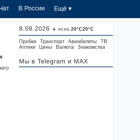
Чат
В России
Ещё ▾
8.08.2026
☀️ ясно
20°C20°C
Пробки
Транспорт
Авиабилеты
ТВ
Аптеки
Цены
Валюта
Знакомства
к
Мы в Telegram
и MAX
него