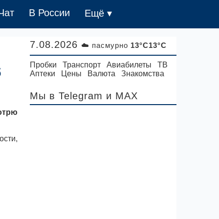
Чат
В России
Ещё ▾
7.08.2026
☁️ пасмурно
13°C13°C
Пробки
Транспорт
Авиабилеты
ТВ
б
Аптеки
Цены
Валюта
Знакомства
Мы в Telegram
и MAX
мотрю
ости,