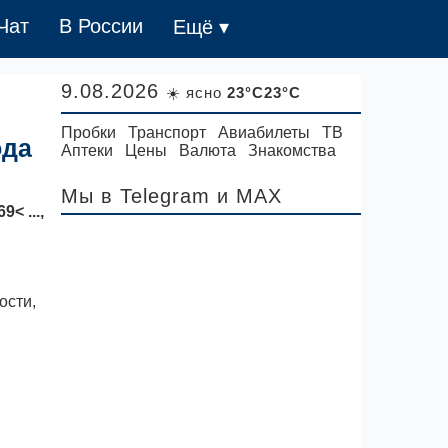
Чат
В России
Ещё ▾
9.08.2026
☀️ ясно
23°C23°C
Пробки
Транспорт
Авиабилеты
ТВ
ода
Аптеки
Цены
Валюта
Знакомства
Мы в Telegram
и MAX
< ...,
ости,